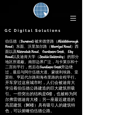
GC Digital Solutions
伯伍德（Burwood) 被米德堡路（Middleborough
Road）东面、沃里加尔路（Warrigal Road）西
面以及Riversdale Road、Gardeners Creek、Eley
Road以及迪肯大学（Deakin University）的部分
地区所遮蔽。南部边界广泛，与卡莱尔和十
二宫街平行，然后在Gardiners Creek旁边绕
过，最后与阿什伍德大道、蒙彼利埃路、亚
瑟街、亨廷代尔路和海布里路的全程平行。
开车穿过这座城市时，人们会被迪肯大
学沿着伯伍德公路建造的巨大建筑所吸
引。一些突出的结构是C楼，也被称为阿
尔弗雷德迪肯大楼；另一座最近建造的
高层建筑（BC楼）具有吸引人的建筑特
色，可以俯瞰伯伍德公路。