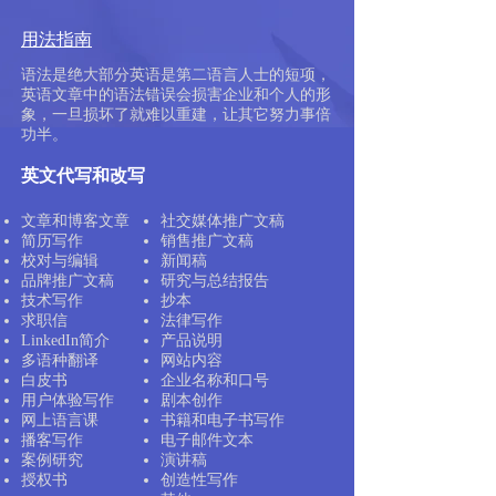
用法指南
语法是绝大部分英语是第二语言人士的短项，
英语文章中的语法错误会损害企业和个人的形
象，一旦损坏了就难以重建，让其它努力事倍
功半。
​英文代写和改写
文章和博客文章
社交媒体推广文稿
简历写作
销售推广文稿
校对与编辑
新闻稿
品牌推广文稿
研究与总结报告
技术写作
抄本
求职信
法律写作
LinkedIn简介
产品说明
多语种翻译
网站内容
白皮书
企业名称和口号
用户体验写作
剧本创作
网上语言课
书籍和电子书写作
播客写作
电子邮件文本
案例研究
演讲稿
授权书
创造性写作