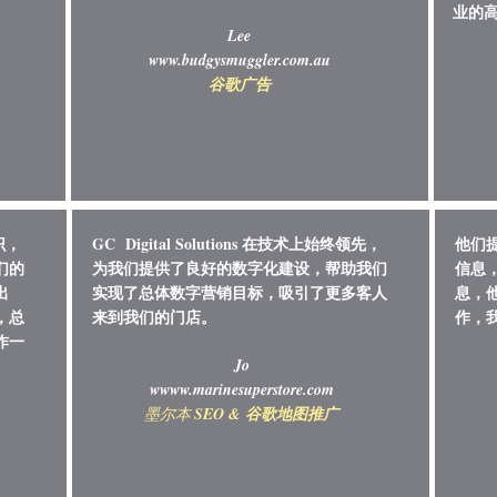
业的
Lee
www.budgysmuggler.com.au
谷歌
​广告
识，
GC Digital Solutions 在技术上始终领先，
他们提
们的
为我们提供了良好的数字化建设，帮助我们
信息
出
实现了总体数字营销目标，吸引了更多客人
息，
，总
来到我们的门店。
作，
作一
Jo
w
www.marinesuperstore.com
SEO & 谷歌地图推广
墨尔本