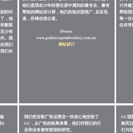
他们是我在25年经营生涯中遇到的最专业、最有
计并建
深刻的印
帮助的网站设计师，他们的知识面很广, 反应迅
帮助我
出了，他
速，价钱也很公道。
每一次
户和新联
任何寻
，至少有
Donna
工作。我
www.goldencupembroidery.com.au
因此我们
​网站设计
，我们向
做
我们把谷歌广告运营这一块放心地交给了
GC
it
GC，从广告的效果来看，他们对我们的行
购买
业和业务都有较深的研究。
们与