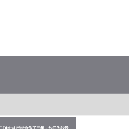
队
联系我们
博客
C Digital 已经合作了三年，他们为我设