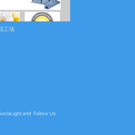
花工场
SociaLight and Follow Us: